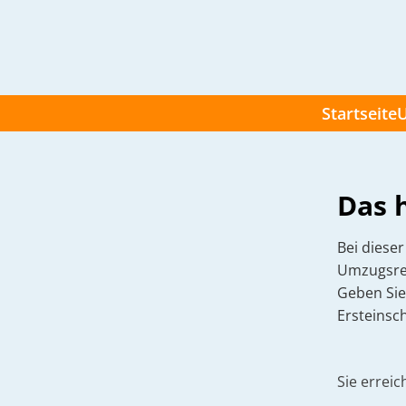
Startseite
U
Das h
Bei diese
Umzugsre
Geben Si
Ersteinsc
Sie erreic