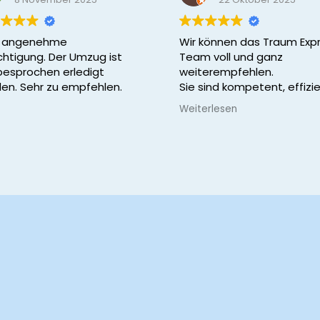
r angenehme
Wir können das Traum Exp
chtigung. Der Umzug ist
Team voll und ganz
besprochen erledigt
weiterempfehlen.
en. Sehr zu empfehlen.
Sie sind kompetent, effizie
schnell und herzlich.
Weiterlesen
Die Preise sind fair und die
Absprachen unkompliziert
zügig.
Unsere Familie sagt noch
einmal danke für die gute
Arbeit!